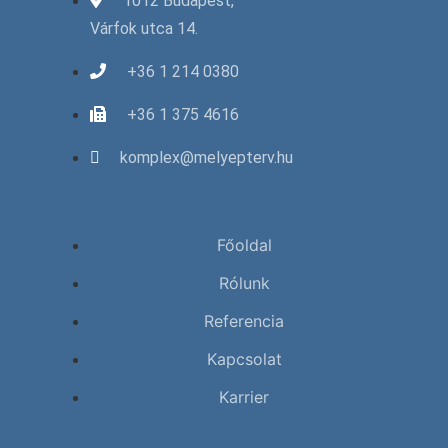
1012 Budapest,
Várfok utca 14.
+36 1 214 0380
+36 1 375 4616
komplex@melyepterv.hu
Főoldal
Rólunk
Referencia
Kapcsolat
Karrier