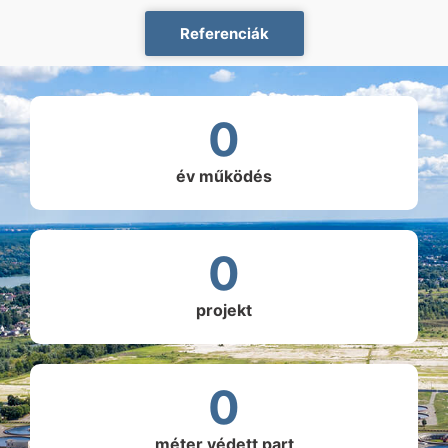
Referenciák
0
év működés
0
projekt
0
méter védett part