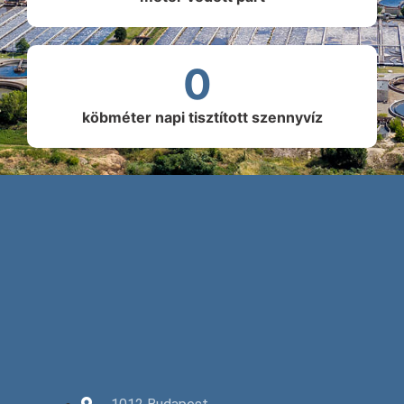
0
köbméter napi tisztított szennyvíz