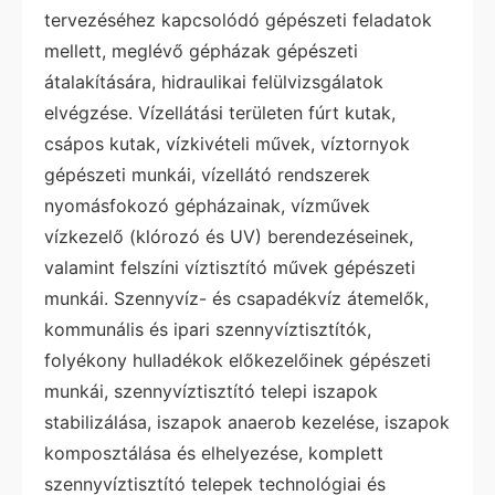
tervezéséhez kapcsolódó gépészeti feladatok
mellett, meglévő gépházak gépészeti
átalakítására, hidraulikai felülvizsgálatok
elvégzése. Vízellátási területen fúrt kutak,
csápos kutak, vízkivételi művek, víztornyok
gépészeti munkái, vízellátó rendszerek
nyomásfokozó gépházainak, vízművek
vízkezelő (klórozó és UV) berendezéseinek,
valamint felszíni víztisztító művek gépészeti
munkái. Szennyvíz- és csapadékvíz átemelők,
kommunális és ipari szennyvíztisztítók,
folyékony hulladékok előkezelőinek gépészeti
munkái, szennyvíztisztító telepi iszapok
stabilizálása, iszapok anaerob kezelése, iszapok
komposztálása és elhelyezése, komplett
szennyvíztisztító telepek technológiai és