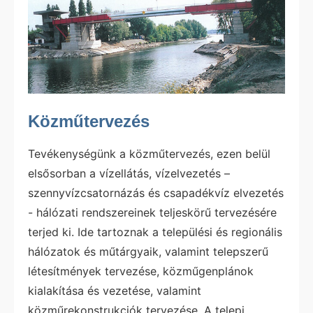
Közműtervezés
Tevékenységünk a közműtervezés, ezen belül
elsősorban a vízellátás, vízelvezetés –
szennyvízcsatornázás és csapadékvíz elvezetés
- hálózati rendszereinek teljeskörű tervezésére
terjed ki. Ide tartoznak a települési és regionális
hálózatok és műtárgyaik, valamint telepszerű
létesítmények tervezése, közműgenplánok
kialakítása és vezetése, valamint
közműrekonstrukciók tervezése. A telepi