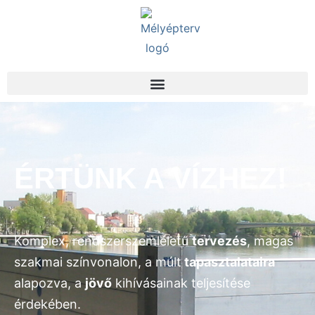
ÉRTÜNK A VÍZHEZ!
Komplex, rendszerszemléletű
tervezés
, magas
szakmai színvonalon, a
múlt
tapasztalataira
alapozva, a
jövő
kihívásainak teljesítése
érdekében.