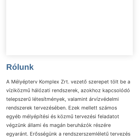
Rólunk
A Mélyépterv Komplex Zrt. vezető szerepet tölt be a
víziközmű hálózati rendszerek, azokhoz kapcsolódó
telepszerű létesítmények, valamint árvízvédelmi
rendszerek tervezésében. Ezek mellett számos
egyéb mélyépítési és közmű tervezési feladatot
végzünk állami és magán beruházók részére
egyaránt. Erősségünk a rendszerszemléletű tervezés